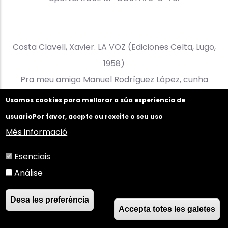
Costa Clavell, Xavier. LA VOZ (Ediciones Celta, Lugo,
1958)
Pra meu amigo Manuel Rodríguez López, cunha
aperta despois dunha longa e cordial conversa.
Usamos cookies para mellorar a súa experiencia de
XAVIER. Barcelona, 26-9-80.
usuario
Por favor, acepte ou rexeite o seu uso
Més informació
Esenciais
Costa Clavell, Xavier. A ROUCA GORXA DO MEU SER
Análise
(Ediciones tiempo nuevo, Buenos Aires, 1963)
Pra meu amigo Rodríguez López, moi cordialmente.
Desa les preferència
XAVIER COSTA CLAVELL. Barcelona, 22-5-70.
Accepta totes les galetes