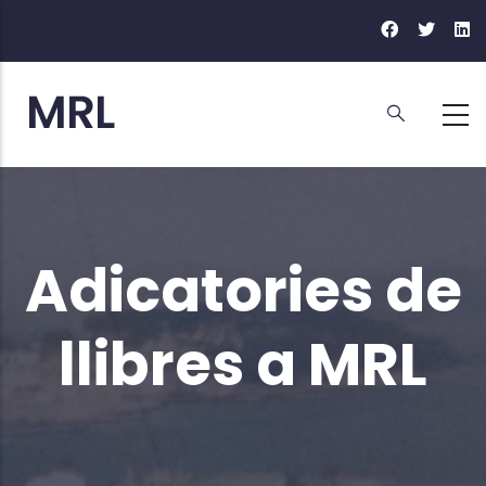
Vés
al
contingut
Adicatories de
llibres a MRL