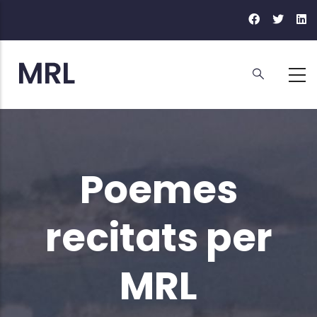
Vés
al
contingut
Poemes
recitats per
MRL