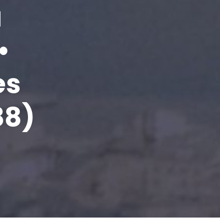
a
•
es
88)