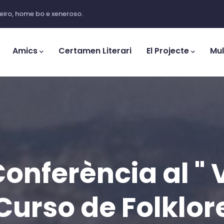
iro, home bo e xeneroso.
Amics
Certamen Literari
El Projecte
Mul
onferència al " 
Curso de Folklor