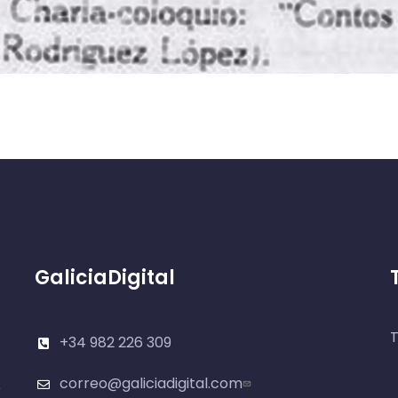
GaliciaDigital
T
+34 982 226 309
correo@galiciadigital.com
e