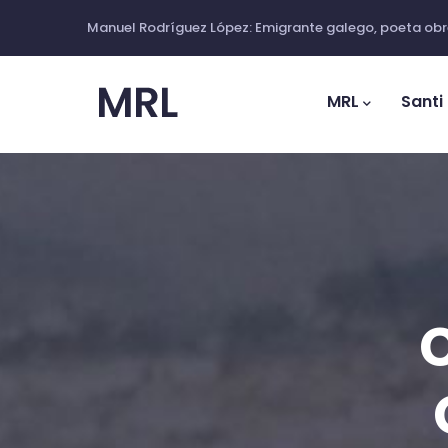
Vés
Manuel Rodríguez López: Emigrante galego, poeta obre
al
Main
contingut
Navigation
MRL
Santi
C