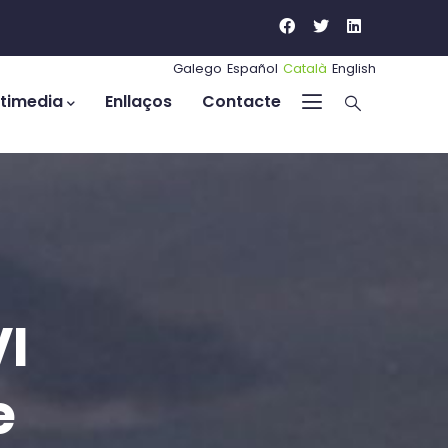
Galego
Español
Català
English
timedia
Enllaços
Contacte
VI
e