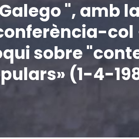
Galego ", amb l
conferència-col 
oqui sobre "cont
pulars» (1-4-19