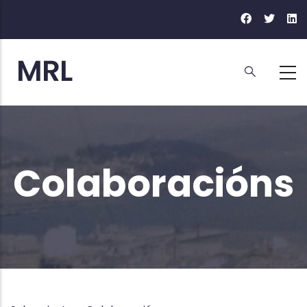
Vés
al
contingut
Colaboracións