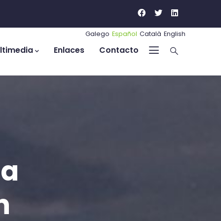
Galego
Español
Català
English
ltimedia
Enlaces
Contacto
la
n