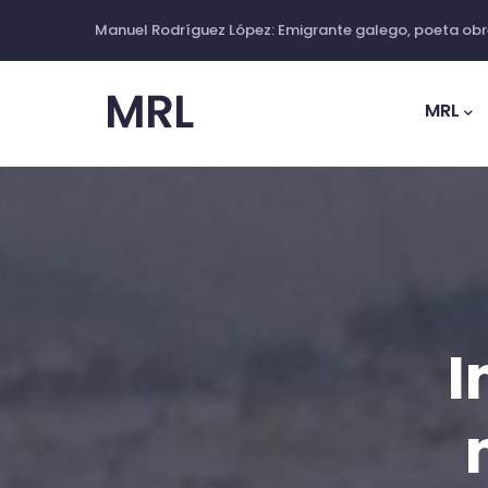
Pasar
Manuel Rodríguez López: Emigrante galego, poeta obre
al
Main
contenido
Navig
MRL
principal
I