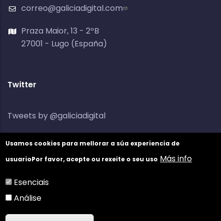
correo@galiciadigital.com
Praza Maior, 13 - 2ºB
27001 - Lugo (España)
Twitter
Tweets by @galiciadigital
Usamos cookies para mellorar a súa experiencia de
Más info
usuario
Por favor, acepte ou rexeite o seu uso
Esenciais
Análise
©
GaliciaDigital
2021 //
Aviso Legal
//
Política de