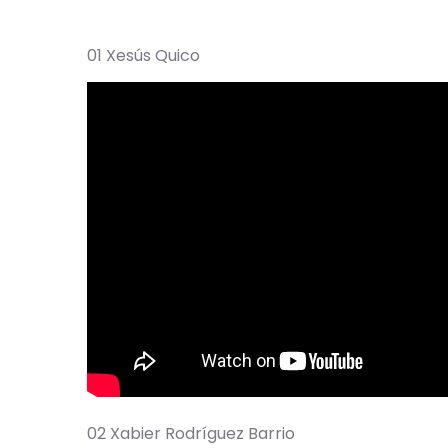
01 Xesús Quico
02 Xabier Rodríguez Barrio