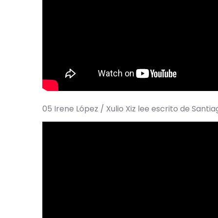
05 Irene López / Xulio Xiz lee escrito de Santi