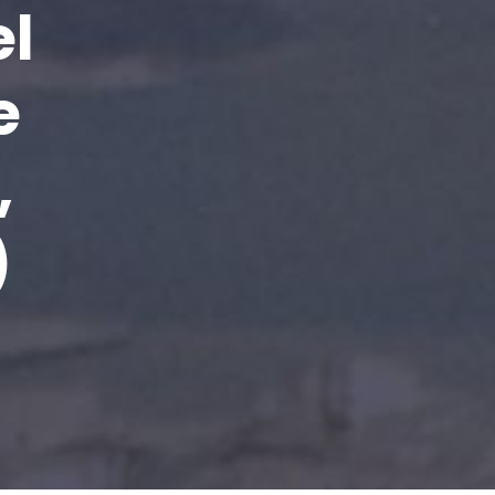
el
e
,
)