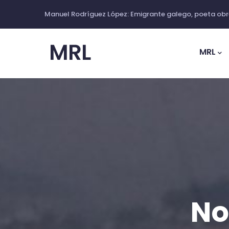
Pasar
Manuel Rodríguez López: Emigrante galego, poeta obre
al
Main
contenido
Navig
MRL
principal
No