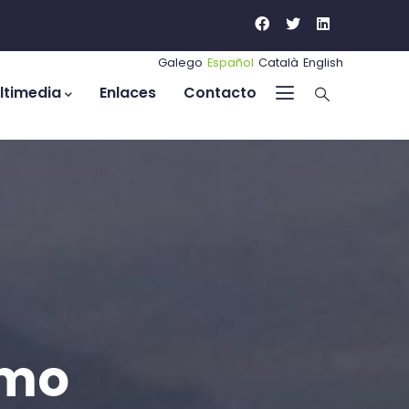
Galego
Español
Català
English
ltimedia
Enlaces
Contacto
omo