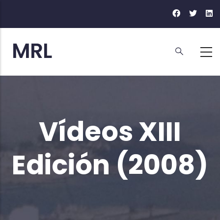
Pasar
al
contenido
principal
Vídeos XIII
Edición (2008)