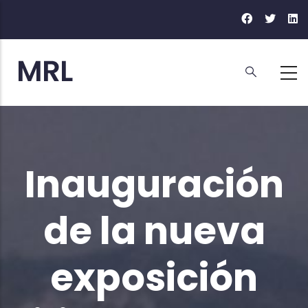
Pasar
al
contenido
principal
Inauguración
de la nueva
exposición