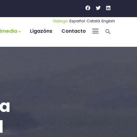
Galego
Español
Català
English
timedia
Ligazóns
Contacto
da
l