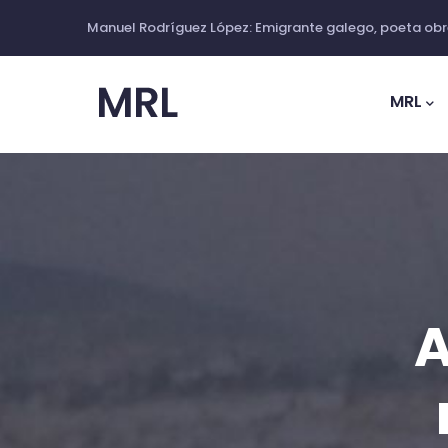
Ir
Manuel Rodríguez López: Emigrante galego, poeta obre
o
Main
contido
Navig
MRL
principal
A