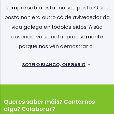
sempre sabía estar no seu posto. O seu
l
n
posto non era outro có de avivecedor da
e
vida galega en tódolos eidos. A súa
:
ausencia vaise notar precisamente
porque nos vén demostrar o…
SOTELO BLANCO, OLEGARIO
-
Queres saber máis? Contarnos
algo? Colaborar?