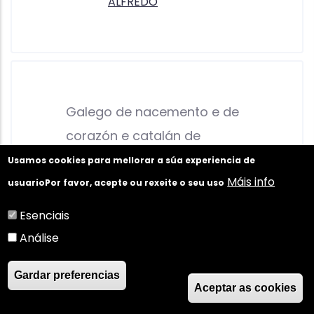
ALFREDO
Galego de nacemento e de
corazón e catalán de
adopción, poeta da nosa
Usamos cookies para mellorar a súa experiencia de
Máis info
lingua e coñecedor a fondo
usuario
Por favor, acepte ou rexeite o seu uso
da catalana, con ampla
Esenciais
formación humanística e
Análise
coñecemento da cultura e
Gardar preferencias
mitoloxía clásicas...
Aceptar as cookies