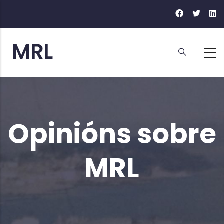
Ir
o
contido
principal
Opinións sobre
MRL