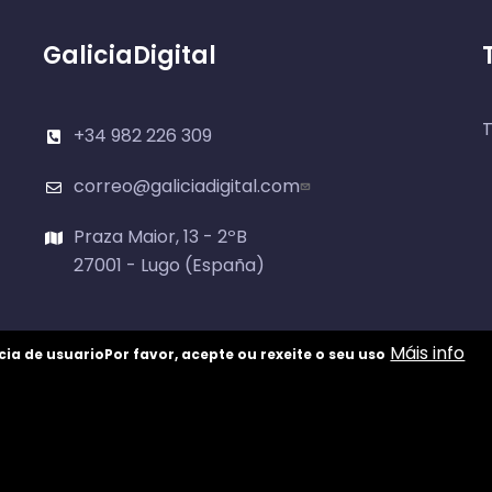
GaliciaDigital
T
+34 982 226 309
correo@galiciadigital.com
Praza Maior, 13 - 2ºB
27001 - Lugo (España)
Máis info
cia de usuario
Por favor, acepte ou rexeite o seu uso
-26 //
Aviso Legal
//
Política de privacidade
//
Política de