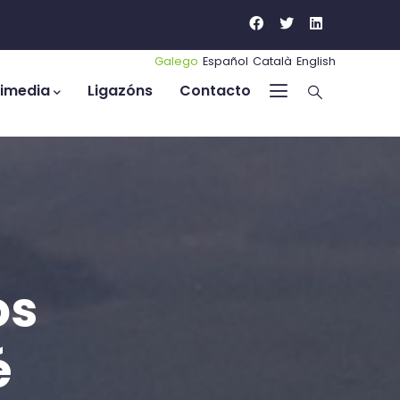
Galego
Español
Català
English
timedia
Ligazóns
Contacto
os
é