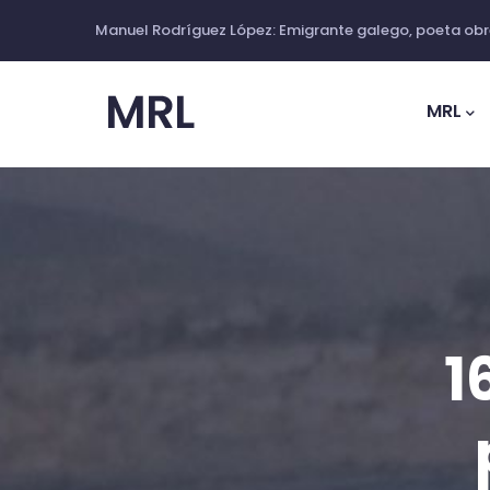
Ir
Manuel Rodríguez López: Emigrante galego, poeta obre
o
Main
contido
Navig
MRL
principal
1