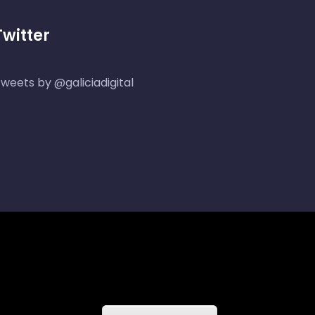
Twitter
weets by @galiciadigital
 cookies
//
Contacto