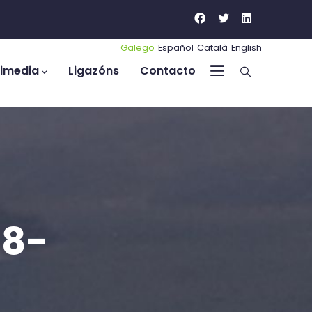
Galego
Español
Català
English
timedia
Ligazóns
Contacto
68-