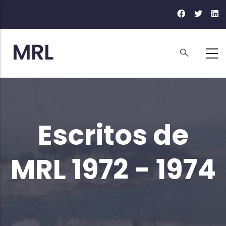
Ir
o
contido
principal
Escritos de
MRL 1972 - 1974