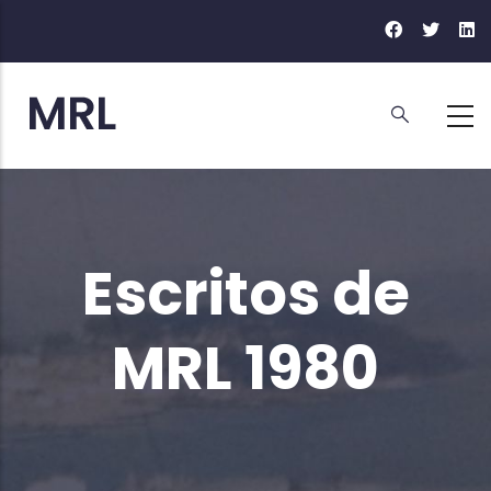
Ir
o
contido
principal
Escritos de
MRL 1980