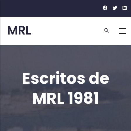
Ir
o
contido
principal
Escritos de
MRL 1981