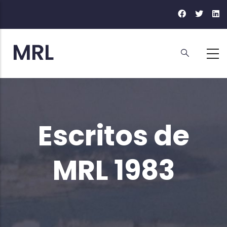
Ir
o
contido
principal
Escritos de
MRL 1983