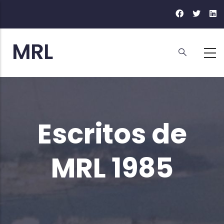
Ir
o
contido
principal
Escritos de
MRL 1985