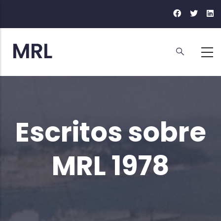
Ir
o
contido
principal
Escritos sobre
MRL 1978