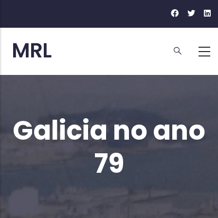
Ir
o
contido
principal
Galicia no ano
79