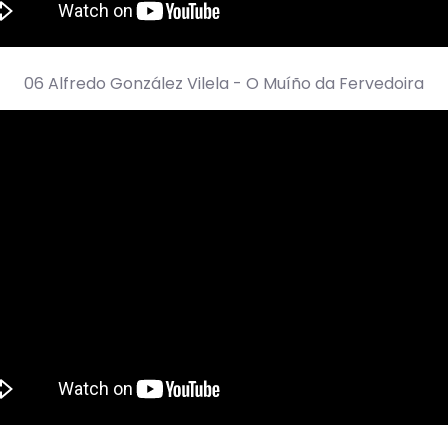
06 Alfredo González Vilela - O Muíño da Fervedoira