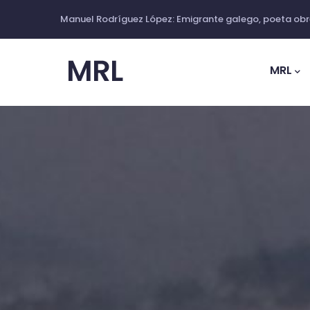
Ir
Manuel Rodríguez López: Emigrante galego, poeta obre
o
Main
contido
Navig
MRL
principal