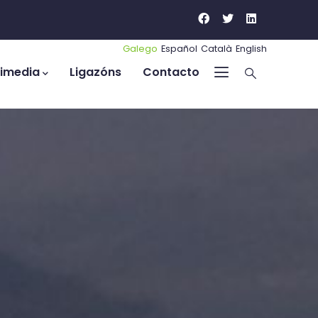
Galego
Español
Català
English
timedia
Ligazóns
Contacto