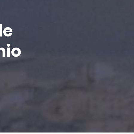
de
nio