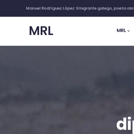
Ir
Manuel Rodríguez López: Emigrante galego, poeta obre
o
Main
contido
Navig
MRL
principal
d