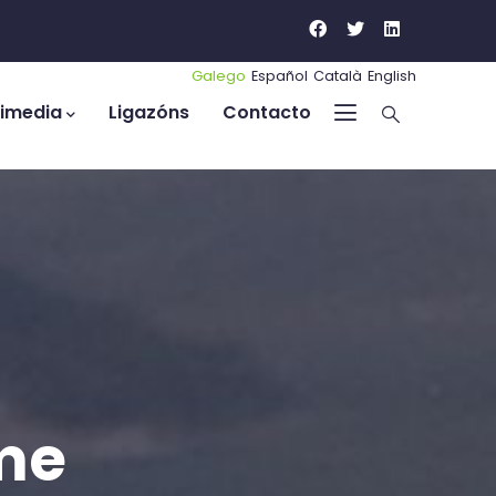
Galego
Español
Català
English
timedia
Ligazóns
Contacto
me