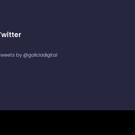
Twitter
weets by @galiciadigital