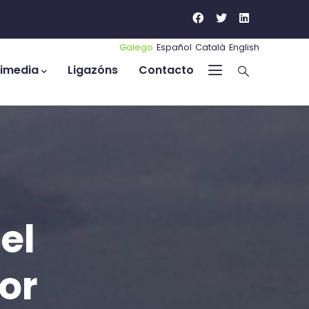
Galego
Español
Català
English
timedia
Ligazóns
Contacto
el
or