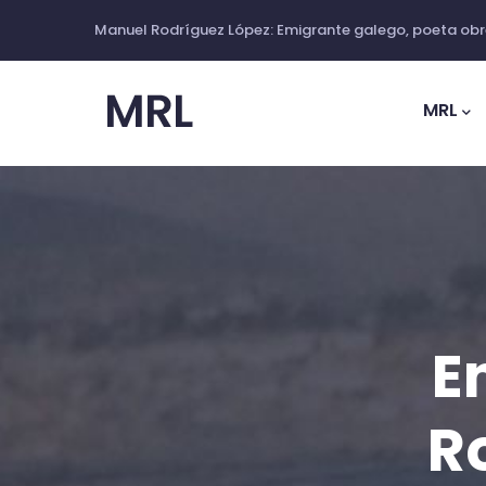
Ir
Manuel Rodríguez López: Emigrante galego, poeta obre
o
Main
contido
Navig
MRL
principal
E
R