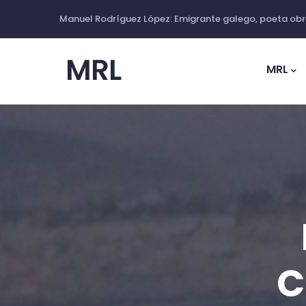
Ir
Manuel Rodríguez López: Emigrante galego, poeta obre
o
Main
contido
Navig
MRL
principal
C