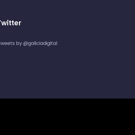
Twitter
weets by @galiciadigital