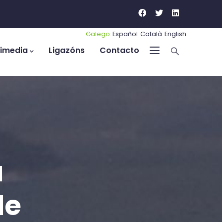
Galego
Español
Català
English
timedia
Ligazóns
Contacto
a
de