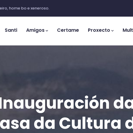
iro, home bo e xeneroso.
ation
Santi
Amigos
Certame
Proxecto
Mul
Inauguración d
asa da Cultura 