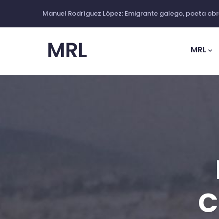
Ir
Manuel Rodríguez López: Emigrante galego, poeta obre
o
Main
contido
Navig
MRL
principal
C