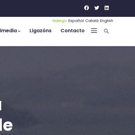
Galego
Español
Català
English
timedia
Ligazóns
Contacto
a
de