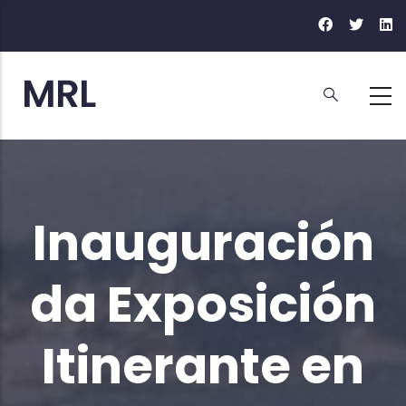
Ir
o
contido
principal
Inauguración
da Exposición
Itinerante en