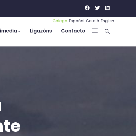
Galego
Español
Català
English
timedia
Ligazóns
Contacto
a
nte