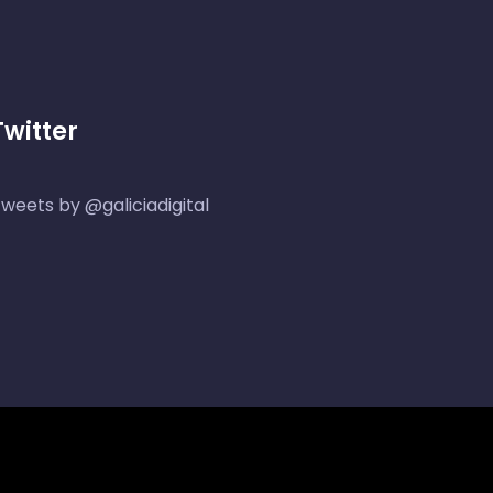
Twitter
weets by @galiciadigital