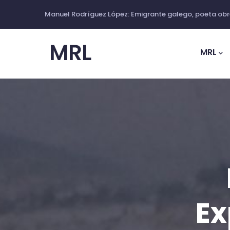
Ir
Manuel Rodríguez López: Emigrante galego, poeta obre
o
Main
contido
Navig
MRL
principal
Ex