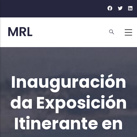
Ir
o
contido
principal
Inauguración
da Exposición
Itinerante en