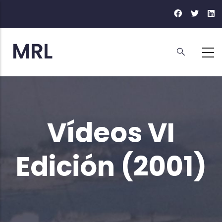
Ir
o
contido
principal
Vídeos VI
Edición (2001)