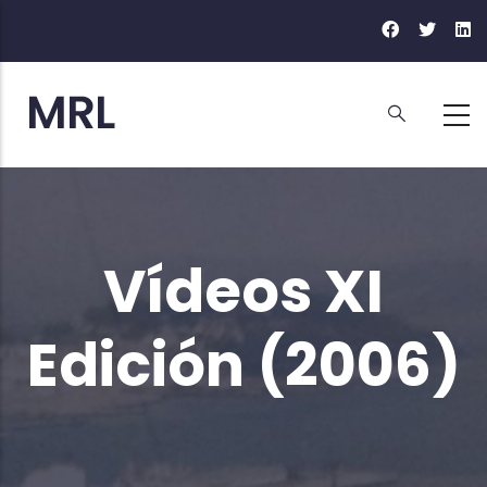
Ir
o
contido
principal
Vídeos XI
Edición (2006)