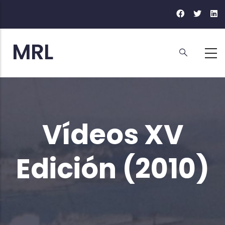
Ir
o
contido
principal
Vídeos XV
Edición (2010)