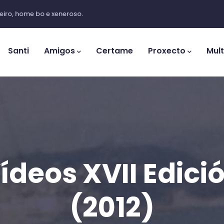
iro, home bo e xeneroso.
ation
Santi
Amigos
Certame
Proxecto
Mul
ídeos XVII Edici
(2012)