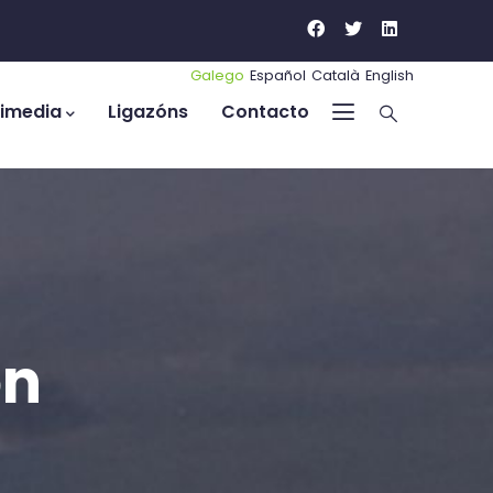
Galego
Español
Català
English
timedia
Ligazóns
Contacto
ón