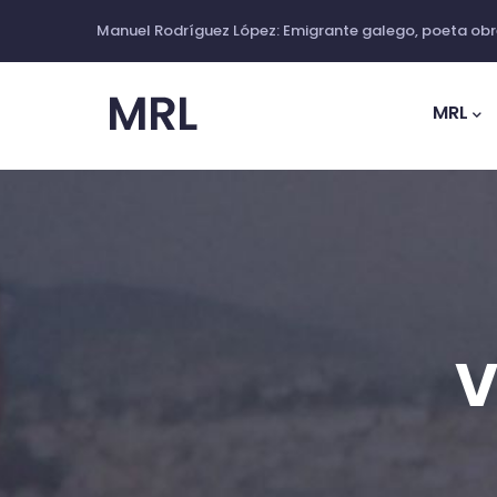
Ir
Manuel Rodríguez López: Emigrante galego, poeta obre
o
Main
contido
Navig
MRL
principal
V