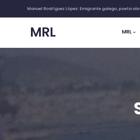
Ir
Manuel Rodríguez López: Emigrante galego, poeta obre
o
Main
contido
Navig
MRL
principal