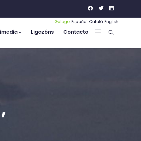
Galego
Español
Català
English
timedia
Ligazóns
Contacto
,