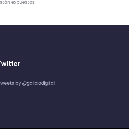
están expuestas.
Twitter
weets by @galiciadigital