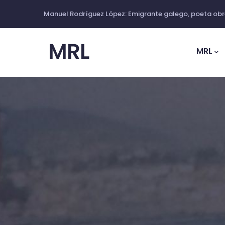
Skip
Manuel Rodríguez López: Emigrante galego, poeta obre
to
Main
main
Navig
MRL
content