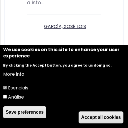
a isto…
GARCÍA, XOSÉ LOIS
We use cookies on this site to enhance your user
experience
By clicking the Accept button, you agree to us doing so.
Convertíuse nun
More info
comunicador do vivir cotián
Esenciais
dos galegos do exterior, da
Análise
emigración, da diáspora, a
quenes retratou nos seus
Save preferences
Accept all cookies
libros "Galegos en