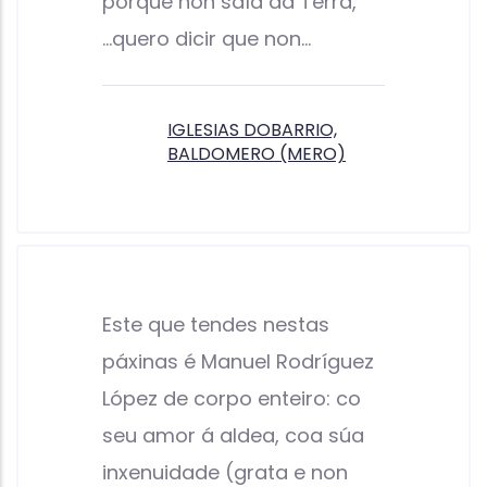
porque non saía da Terra,
...quero dicir que non…
IGLESIAS DOBARRIO,
BALDOMERO (MERO)
Este que tendes nestas
páxinas é Manuel Rodríguez
López de corpo enteiro: co
seu amor á aldea, coa súa
inxenuidade (grata e non