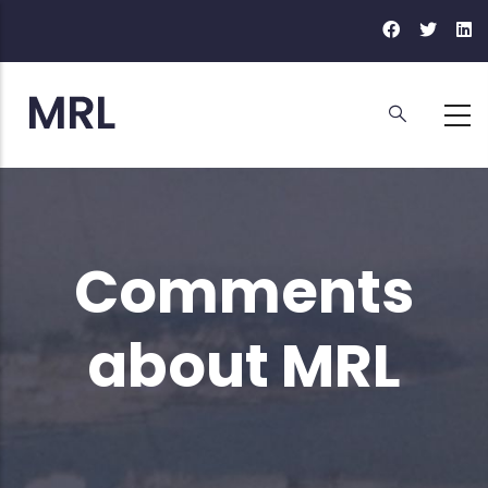
Skip
to
main
content
Comments
about MRL